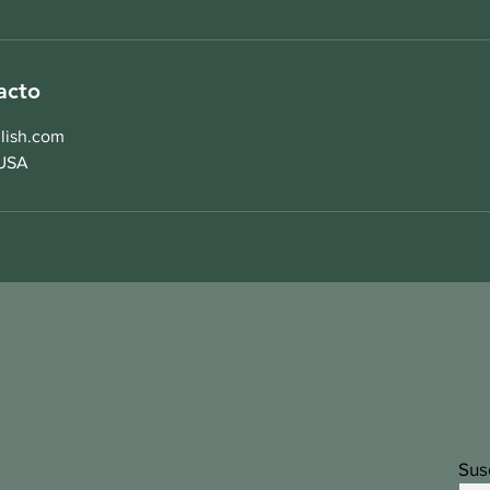
acto
lish.com
 USA
Sus