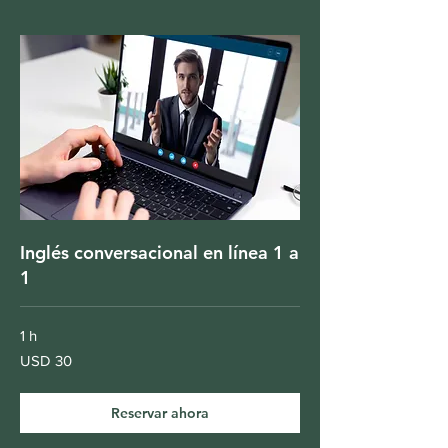
Inglés conversacional en línea 1 a
1
1 h
30
USD 30
dólares
estadounidenses
Reservar ahora