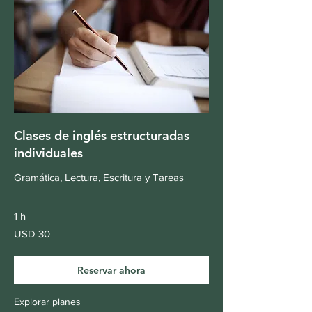
Clases de inglés estructuradas
individuales
Gramática, Lectura, Escritura y Tareas
1 h
30
USD 30
dólares
estadounidenses
Reservar ahora
Explorar planes