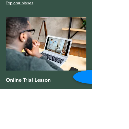
Explorar planes
Online Trial Lesson
Let's get you started with a free
introductory class!
1 h
Free
Free